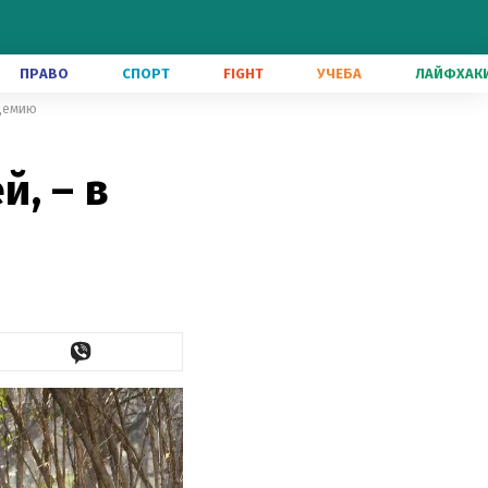
ПРАВО
СПОРТ
FIGHT
УЧЕБА
ЛАЙФХАК
ндемию
, – в