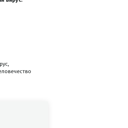
рус,
еловечество