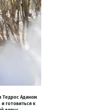
я Тедрос Аданом
 и готовиться к
й вирус.