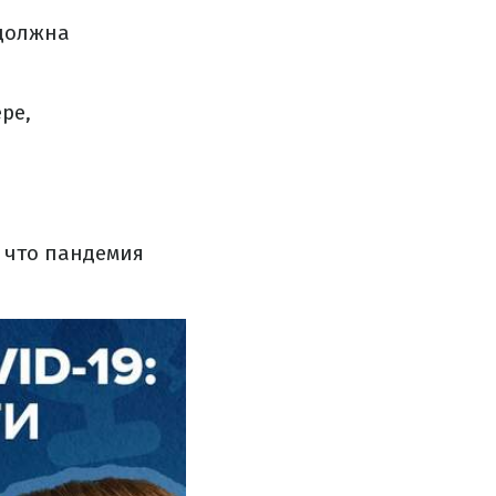
 должна
ре,
, что пандемия