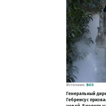
Источник:
ВОЗ
Генеральный дир
Гебреисус призва
новой. Биологи н