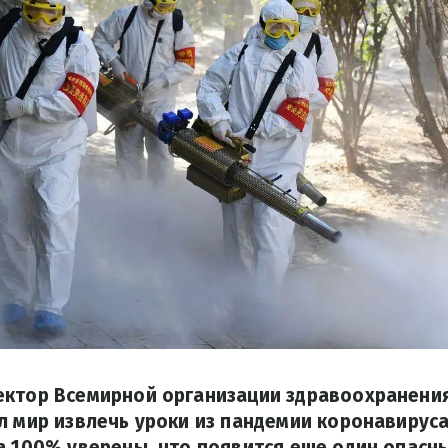
ектор Всемирной организации здравоохранени
л мир извлечь уроки из пандемии коронавируса
а 100% уверены, что появится еще один опасны