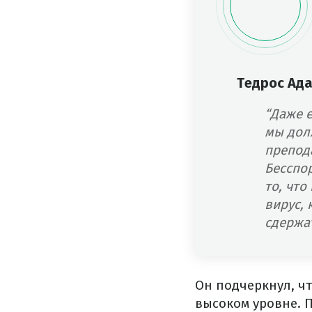
Тедрос Ад
“Даже 
мы дол
препода
Бесспо
то, что
вирус,
сдержат
Он подчеркнул, чт
высоком уровне. 