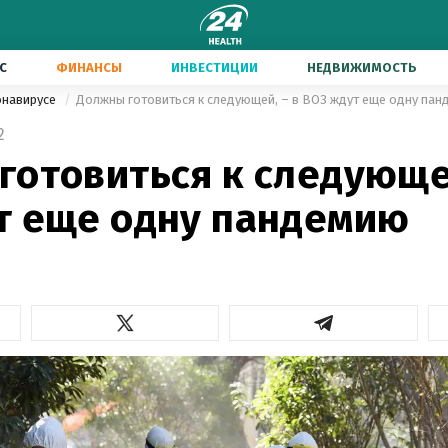
С
ФИНАНСЫ
ИНВЕСТИЦИИ
НЕДВИЖИМОСТЬ
онавирусе
Должны готовиться к следующей, – в ВОЗ ждут еще одну па
2
готовиться к следующей
т еще одну пандемию