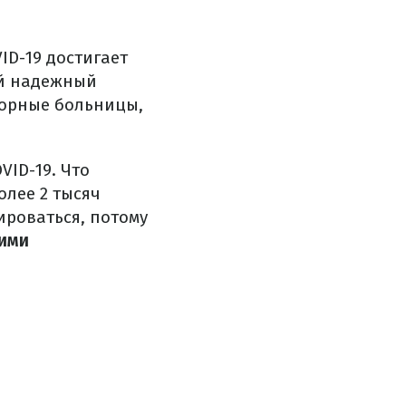
D-19 достигает
ый надежный
порные больницы,
VID-19. Что
олее 2 тысяч
ироваться, потому
ними