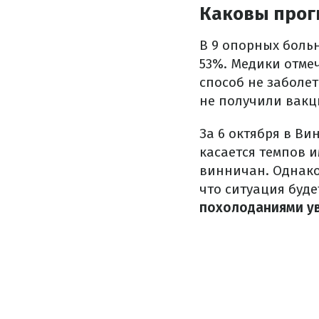
Каковы прог
В 9 опорных боль
53%. Медики отме
способ не заболе
не получили вакц
За 6 октября в Ви
касается темпов и
винничан. Однако 
что ситуация буде
похолоданиями ув