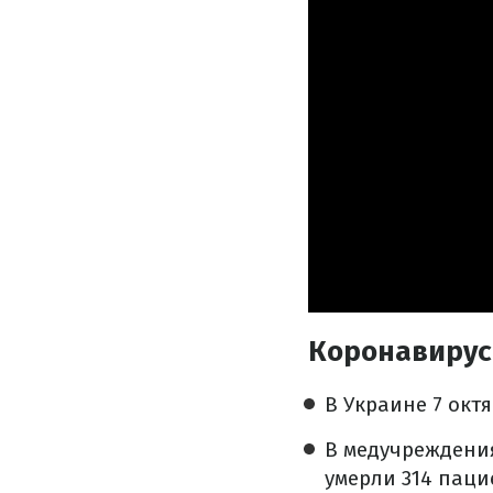
Коронавирус
В Украине 7 окт
В медучреждения
умерли 314 паци