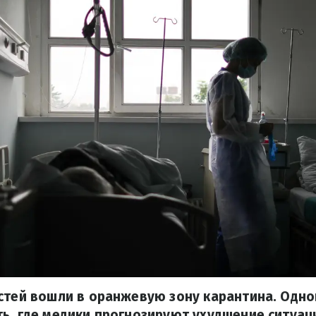
стей вошли в оранжевую зону карантина. Одной
ь, где медики прогнозируют ухудшение ситуац