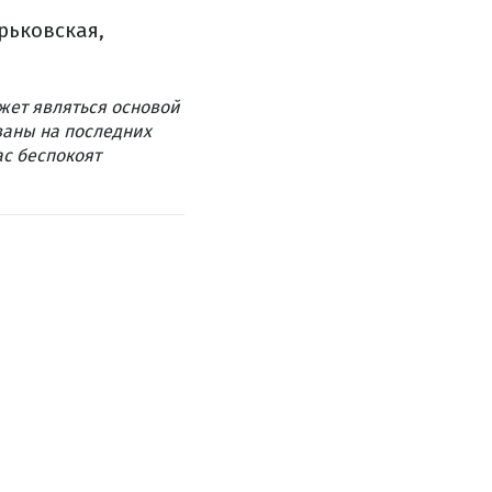
рьковская,
жет являться основой
ваны на последних
ас беспокоят