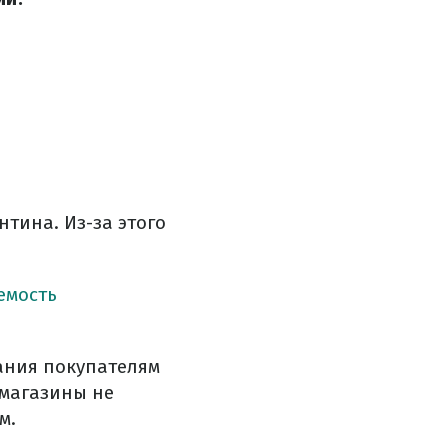
тина. Из-за этого
емость
ания покупателям
 магазины не
м.