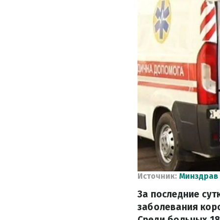
Источник:
Минздрав
За последние сут
заболевания коро
Среди больных 18