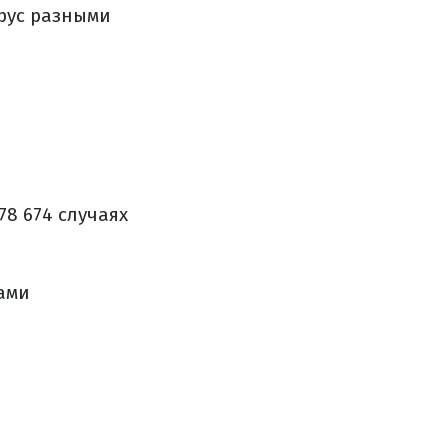
ирус разными
8 674 случаях
вами