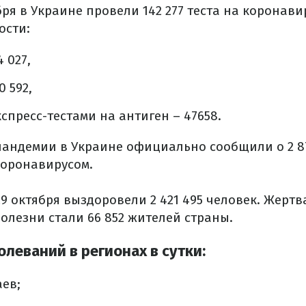
бря в Украине провели 142 277 теста на коронав
ости:
 027,
 592,
спресс-тестами на антиген – 47658.
андемии в Украине официально сообщили о 2 87
оронавирусом.
9 октября выздоровели 2 421 495 человек. Жерт
олезни стали 66 852 жителей страны.
леваний в регионах в сутки:
аев;