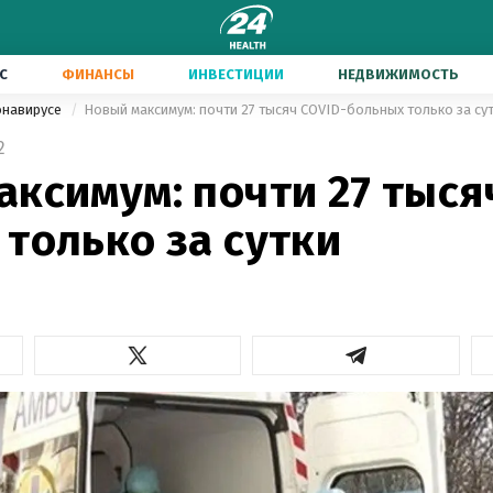
С
ФИНАНСЫ
ИНВЕСТИЦИИ
НЕДВИЖИМОСТЬ
онавирусе
Новый максимум: почти 27 тысяч COVID-больных только за су
2
ксимум: почти 27 тыся
только за сутки