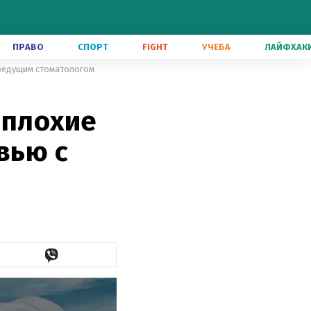
ПРАВО
СПОРТ
FIGHT
УЧЕБА
ЛАЙФХАК
с ведущим стоматологом
 плохие
вью с