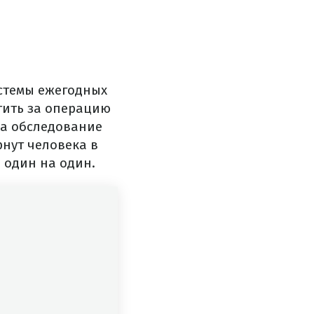
истемы ежегодных
атить за операцию
 на обследование
рнут человека в
й один на один.