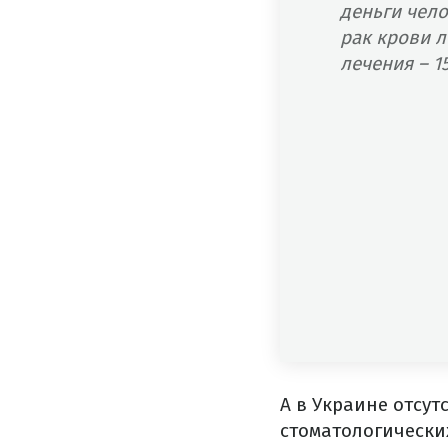
деньги чело
рак крови л
лечения – 1
А в Украине отсут
стоматологических