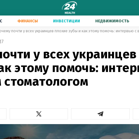
С
ФИНАНСЫ
ИНВЕСТИЦИИ
НЕДВИЖИМОСТЬ
очему почти у всех украинцев плохие зубы и как этому помочь: интервью 
17
очти у всех украинцев
ак этому помочь: интер
 стоматологом