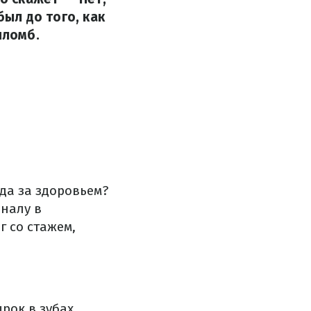
был до того, как
пломб.
да за здоровьем?
аналу в
 со стажем,
ырок в зубах