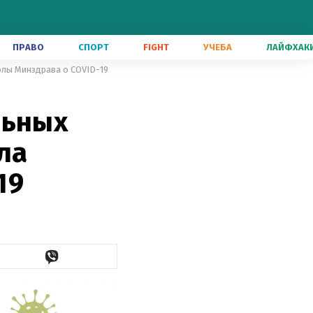
ПРАВО
СПОРТ
FIGHT
УЧЕБА
ЛАЙФХАК
олы Минздрава о COVID-19
льных
ла
19