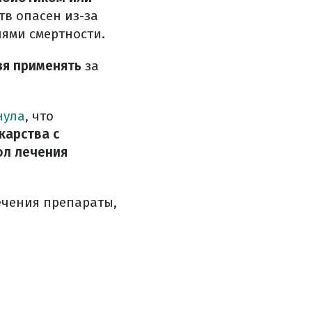
тв опасен из-за
ями смертности.
зя применять
за
нула
, что
карства с
ол лечения
ечения препараты,