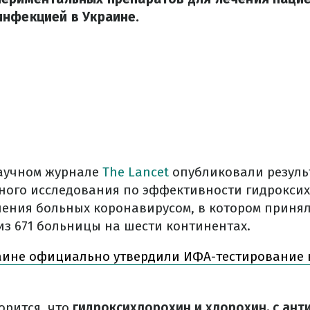
инфекцией в Украине.
научном журнале
The Lancet
опубликовали резуль
ого исследования по эффективности гидрокси
чения больных коронавирусом, в котором принял
из 671 больницы на шести континентах.
аине официально утвердили ИФА-тестирование 
орится, что
гидроксихлорохин и хлорохин, с ант