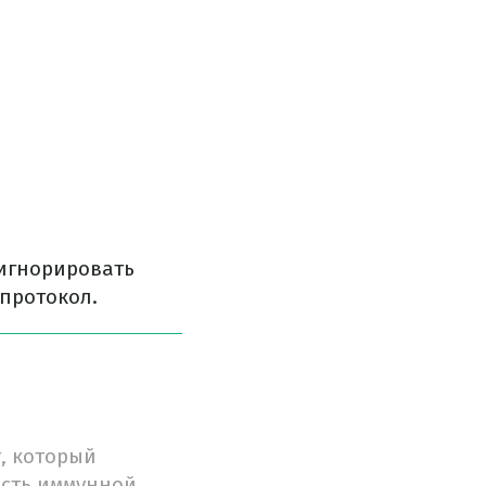
 игнорировать
протокол.
, который
ость иммунной