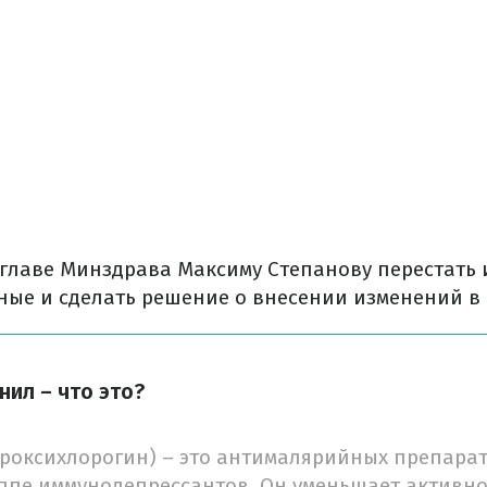
 главе Минздрава Максиму Степанову перестать
ые и сделать решение о внесении изменений в 
нил – что это?
роксихлорогин) – это антималярийных препарат
уппе иммунодепрессантов. Он уменьшает активн