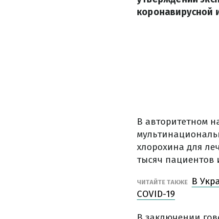
коронавирусной 
В авторитетном 
мультинациональн
хлорохина для ле
тысяч пациентов 
В Укр
ЧИТАЙТЕ ТАКЖЕ
COVID-19
В заключении гов