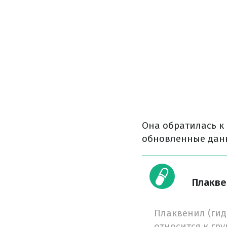
Она обратилась к
обновленные данн
Плакве
Плаквенил (гид
относится к гр