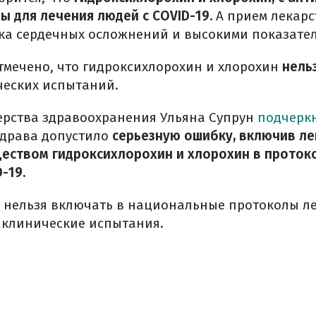
ы для лечения людей с COVID-19.
А прием лекарс
а сердечных осложнений и высокими показател
тмечено, что гидроксихлорохин и хлорохин
нель
еских испытаний.
ерства здравоохранения Ульяна Супрун
подчерк
здрава допустило
серьезную ошибку, включив ле
ством гидроксихлорохин и хлорохин в проток
-19.
, нельзя включать в национальные протоколы л
 клинические испытания.