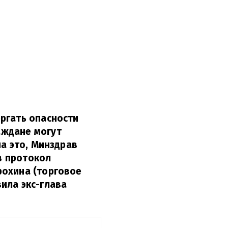
ргать опасности
аждане могут
на это, Минздрав
в протокол
рохина (торговое
ила экс-глава