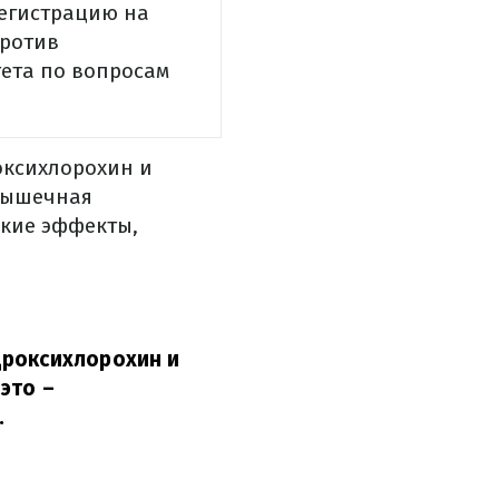
регистрацию на
против
тета по вопросам
оксихлорохин и
 мышечная
ские эффекты,
дроксихлорохин и
это –
.