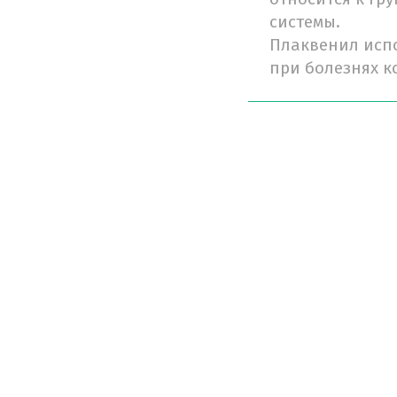
системы.
Плаквенил испо
при болезнях к