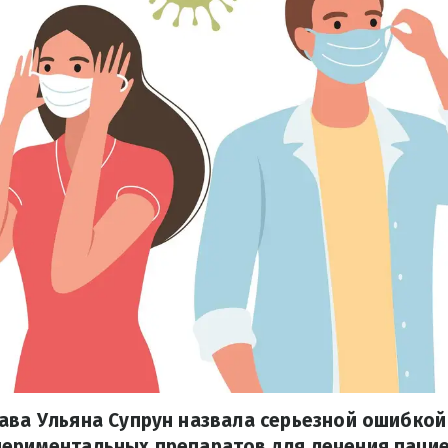
ава Ульяна Супрун назвала серьезной ошибко
периментальных препаратов для лечения пацие