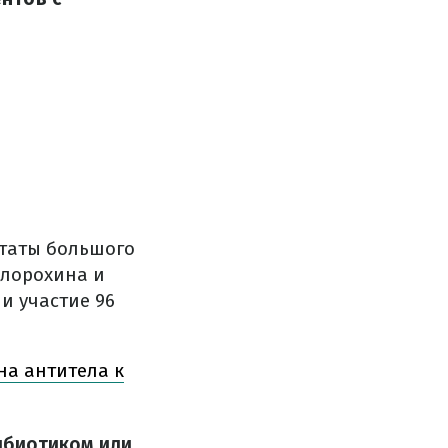
таты большого
хлорохина и
и участие 96
на антитела к
ибиотиком или