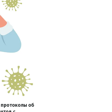
й протоколы об
нтов с