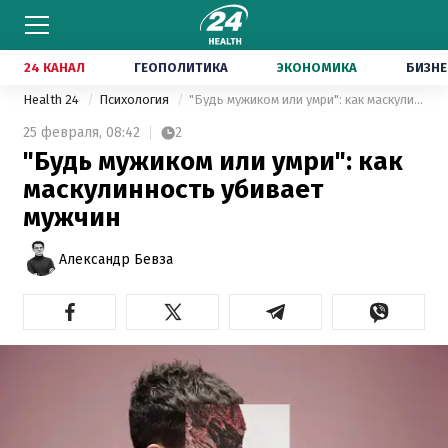
24 КАНАЛ
ГЕОПОЛИТИКА
ЭКОНОМИКА
БИЗНЕ
Health 24
Психология
"Будь мужиком или умри": как маскулинность убивает мужчин
25 февраля,
08:42
2
"Будь мужиком или умри": как
маскулинность убивает
мужчин
Александр Бевза