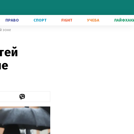
ПРАВО
СПОРТ
FIGHT
УЧЕБА
ЛАЙФХАК
й зоне
тей
не