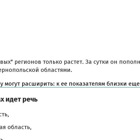
ых" регионов только растет. За сутки он попол
ернопольской областями.
 могут расширить: к ее показателям близки еще
х идет речь
ть,
я область,
ь,