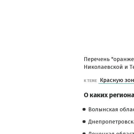
Перечень "оранжев
Николаевской и Т
Красную зону
К ТЕМЕ
О каких региона
Волынская облас
Днепропетровска
Донецкая област