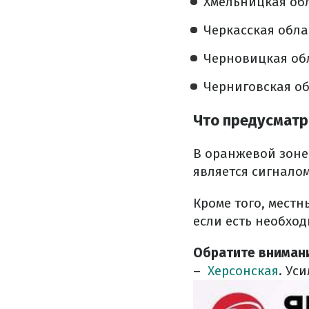
Хмельницкая обл
Черкасская обла
Черновицкая обл
Черниговская об
Что предусматр
В оранжевой зоне
является сигналом
Кроме того, мест
если есть необход
Обратите вниман
–
Херсонская
. Ус