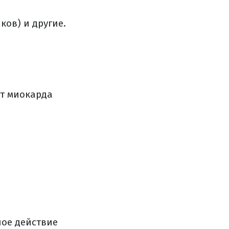
ов) и другие.
кт миокарда
ное действие