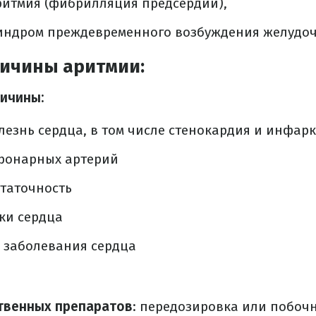
ритмия (фибрилляция предсердий),
индром преждевременного возбуждения желудочк
ичины аритмии:
ичины:
езнь сердца, в том числе стенокардия и инфар
оронарных артерий
таточность
ки сердца
 заболевания сердца
твенных препаратов
: передозировка или побоч