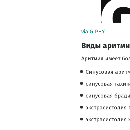
via GIPHY
Виды аритм
Аритмия имеет бо
Синусовая аритм
синусовая тахик
синусовая брад
экстрасистолия 
экстрасистолия 