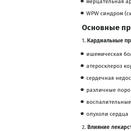
мерцательная а
WPW синдром (с
Основные пр
1.
Кардиальные пр
ишемическая бол
атеросклероз к
сердечная недос
различные поро
воспалительные
опухоли сердца
2.
Влияние лекарс