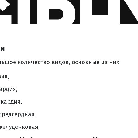
ии
льшое количество видов, основные из них:
ия,
ардия,
икардия,
предсердная,
желудочковая,