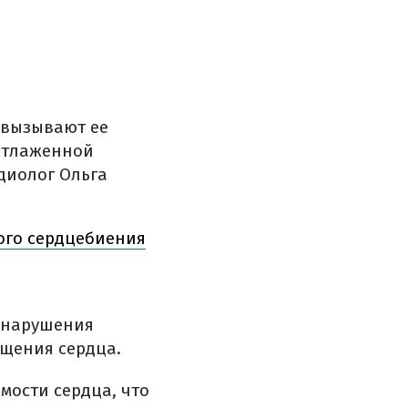
 вызывают ее
 отлаженной
диолог Ольга
ого сердцебиения
т нарушения
ащения сердца.
мости сердца, что