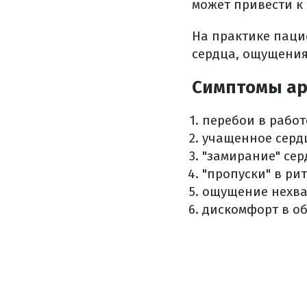
может привести к
На практике паци
сердца, ощущения
Симптомы а
перебои в работ
учащенное серд
"замирание" сер
"пропуски" в ри
ощущение нехват
дискомфорт в об