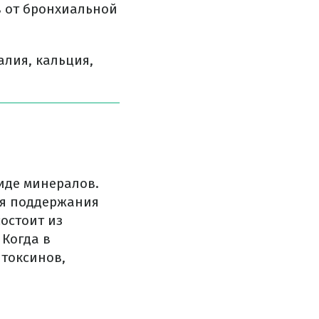
в от бронхиальной
алия, кальция,
виде минералов.
ля поддержания
остоит из
 Когда в
 токсинов,