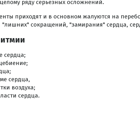
 целому ряду серьезных осложнений.
енты приходят и в основном жалуются на перебо
 "лишних" сокращений, "замирания" сердца, се
ритмии
е сердца; ⠀
цебиение; ⠀
дца; ⠀
тме сердца, ⠀
ки воздуха; ⠀
ласти сердца.