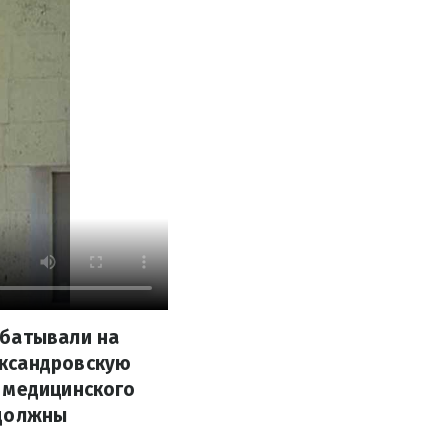
абатывали на
ександровскую
 медицинского
 должны