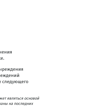
нения
е.
учреждения
реждений
у следующего
жет являться основой
ваны на последних