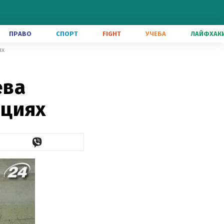
ПРАВО
СПОРТ
FIGHT
УЧЕБА
ЛАЙФХАК
ях
ева
ациях