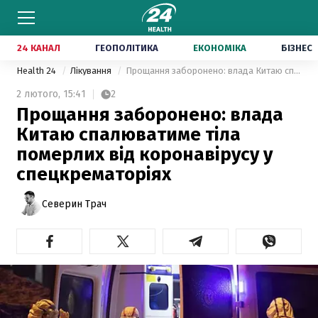
24 КАНАЛ
ГЕОПОЛІТИКА
ЕКОНОМІКА
БІЗНЕС
Health 24
Лікування
Прощання заборонено: влада Китаю спалюватиме тіла померлих від коронавірусу у спецкрематоріях
2 лютого,
15:41
2
Прощання заборонено: влада
Китаю спалюватиме тіла
померлих від коронавірусу у
спецкрематоріях
Северин Трач