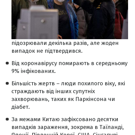
підозрювали декілька разів, але жоден
випадок не підтвердився.
Від коронавірусу помирають в середньому
9% інфікованих.
Більшість жертв – люди похилого віку, які
страждають від інших супутніх
захворювань, таких як Паркінсона чи
діабет.
За межами Китаю зафіксовано десятки
випадків зараження, зокрема в Таїланді,
Японії, Південній Кореї, США, Сінгапурі,