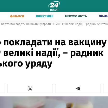
ФІНАНСИ
ІНВЕСТИЦІЇ
НЕРУХОМІСТЬ
ПРАВ
 варто покладати на вакцину проти COVID-19 великі надії, – радник британ
 покладати на вакцину
 великі надії, – радник
ького уряду