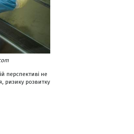
.com
й перспективі не
я, ризику розвитку