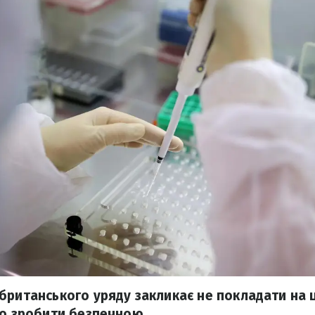
британського уряду закликає не покладати на ц
ко зробити безпечною.