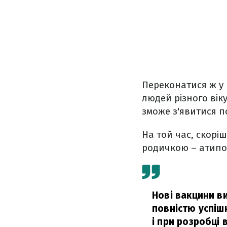
Переконатися ж у
людей різного вік
зможе з'явитися п
На той час, скорі
родичкою – атипо
Нові вакцини ви
повністю успішн
і при розробці 