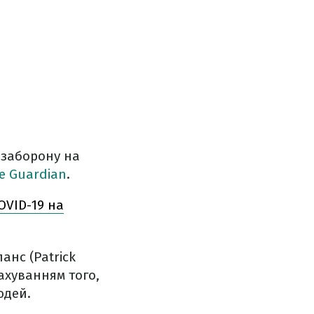
 заборону на
e Guardian
.
OVID-19 на
анс (Patrick
ахуванням того,
юдей.