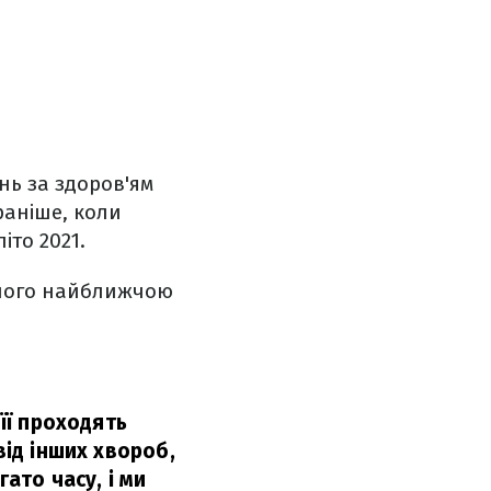
нь за здоров'ям
раніше, коли
іто 2021.
з його найближчою
 її проходять
від інших хвороб,
ато часу, і ми