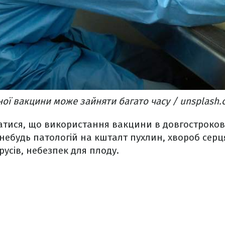
ої вакцини може зайняти багато часу / unsplash
атися, що використання вакцини в довгострокові
небудь патологій на кшталт пухлин, хвороб серц
ірусів, небезпек для плоду.