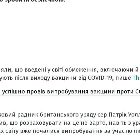
яли, що введені у світі обмеження, включаючи й
ують після виходу вакцини від COVID-19, пише
Th
 успішно провів випробування вакцини проти C
овий радник британського уряду сер Патрік Уолл
ив, що розраховувати на це не варто, навіть з ур
ах світу вже почалися випробування за участю л