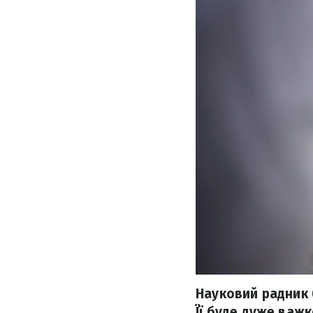
Науковий радник 
Її буде дуже важ