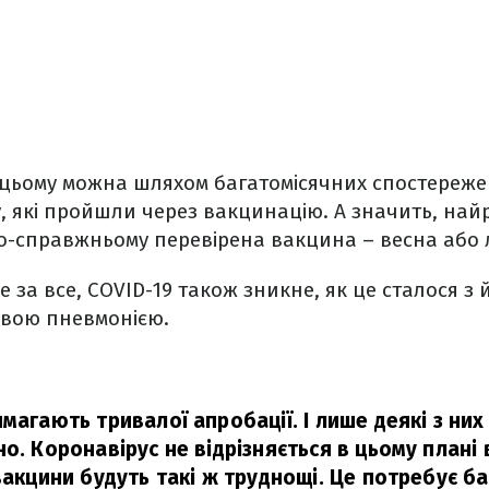
 цьому можна шляхом багатомісячних спостереже
у, які пройшли через вакцинацію. А значить, най
о-справжньому перевірена вакцина – весна або л
ше за все, COVID-19 також зникне, як це сталося 
вою пневмонією.
магають тривалої апробації. І лише деякі з них
о. Коронавірус не відрізняється в цьому плані 
вакцини будуть такі ж труднощі. Це потребує баг