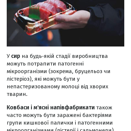
У
сир
на будь-якій стадії виробництва
можуть потрапити патогенні
мікроорганізми (зокрема, бруцельоз чи
лістеріоз), які можуть бути у
непастеризованому молоці від хворих
тварин.
Ковбаси і м'ясні напівфабрикати
також
часто можуть бути заражені бактеріями
групи кишкової палички і патогенними
мікроорганізмами (лістерії і сальмонели).