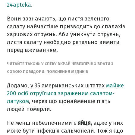
24apteka
.
Вони зазначають, що листя зеленого
салату найчастіше призводить до спалахів
харчових отруєнь. Аби уникнути отруєнь,
листя салату необхідно ретельно вимити
перед вживанням.
ЧИТАЙТЕ ТАКОЖ: У СПЕКУ ВКРАЙ НЕБЕЗПЕЧНО БРАТИ З
СОБОЮ ПОМІДОРИ: ПОЯСНЕННЯ МЕДИКІВ
Додамо, у 35 американських штатах
майже
200 осіб отруїлися зараженим салатом-
латуком
, через що щонайменше п'ять
людей померли.
Не менш небезпечними є
яйця,
адже у них
може бути інфекція сальмонели. Тож якщо