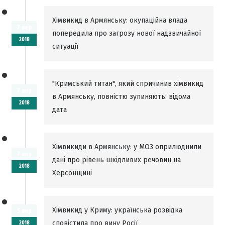
Хімвикид в Армянську: окупаційна влада
7 вер
попередила про загрозу нової надзвичайної
2018
ситуації
"Кримський титан", який спричинив хімвикид
7 вер
в Армянську, повністю зупиняють: відома
2018
дата
Хімвикиди в Армянську: у МОЗ оприлюднили
7 вер
дані про рівень шкідливих речовин на
2018
Херсонщині
Хімвикид у Криму: українська розвідка
5 вер
сповістила про вину Росії
2018