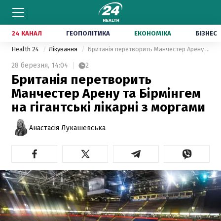
24 КАНАЛ
ГЕОПОЛІТИКА
ЕКОНОМІКА
БІЗНЕС
Health 24
Лікування
Британія перетворить Манчестер Арену та Бірмінгем на гігантські лікарні з моргами
28 березня,
14:04
2
Британія перетворить
Манчестер Арену та Бірмінгем
на гігантські лікарні з моргами
Анастасія Лукашевська