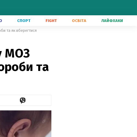
О
СПОРТ
FIGHT
ОСВІТА
ЛАЙФХАКИ
оби та як вберегтися
у МОЗ
ороби та