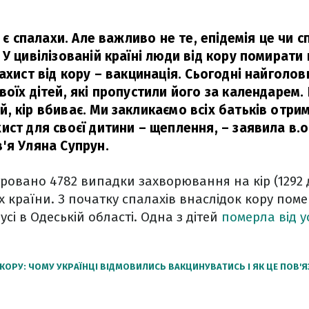
, є спалахи. Але важливо не те, епідемія це чи сп
У цивілізованій країні люди від кору помирати 
ахист від кору – вакцинація. Сьогодні найголо
оїх дітей, які пропустили його за календарем.
, кір вбиває. Ми закликаємо всіх батьків отри
ист для своєї дитини – щеплення,
– заявила в.о
'я Уляна Супрун.
стровано 4782 випадки захворювання на кір (1292 
ах країни. З початку спалахів внаслідок кору пом
 усі в Одеській області. Одна з дітей
померла від 
КОРУ: ЧОМУ УКРАЇНЦІ ВІДМОВИЛИСЬ ВАКЦИНУВАТИСЬ І ЯК ЦЕ ПОВ'Я