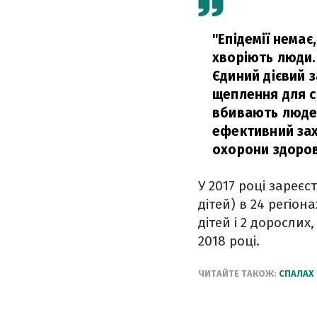
"Епідемії немає
хворіють люди. 
Єдиний дієвий з
щеплення для св
вбивають людей
ефективний зах
охорони здоров
У 2017 році зареє
дітей) в 24 регіон
дітей і 2 дорослих,
2018 році.
ЧИТАЙТЕ ТАКОЖ:
СПАЛАХ 