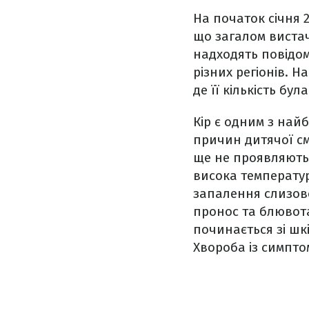
На початок січня 
що загалом вистач
надходять повідом
різних регіонів. 
де її кількість бу
Кір є одним з найб
причин дитячої см
ще не проявляютьс
висока температур
запалення слизово
пронос та блювота
починається зі шк
Хвороба із симпто