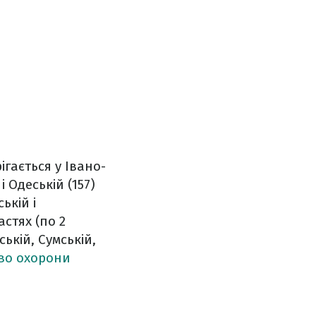
ігається у Івано-
і Одеській (157)
ькій і
стях (по 2
ькій, Сумській,
тво охорони