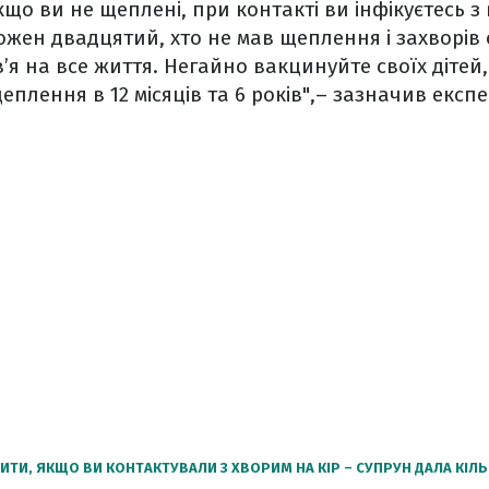
що ви не щеплені, при контакті ви інфікуєтесь з 
ожен двадцятий, хто не мав щеплення і захворів 
я на все життя. Негайно вакцинуйте своїх дітей
еплення в 12 місяців та 6 років",– зазначив експ
ТИ, ЯКЩО ВИ КОНТАКТУВАЛИ З ХВОРИМ НА КІР – СУПРУН ДАЛА КІЛ