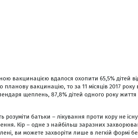
еною вакцинацією вдалося охопити 65,5% дітей в
 планову вакцинацію, то за 11 місяців 2017 року 
лендаря щеплень, 87,8% дітей одного року життя
ь розуміти батьки – лікування проти кору не існу
ення. Кір – одне з найбільш заразних захворювань
ені, ви можете захворіти лише в легкій формі б