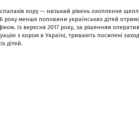
спалахів кору — низький рівень охоплення щеп
016 року менше половини українських дітей отри
фіком. Із вересня 2017 року, за рішенням операт
ацію з кором в Україні, тривають посилені заходи
х дітей.