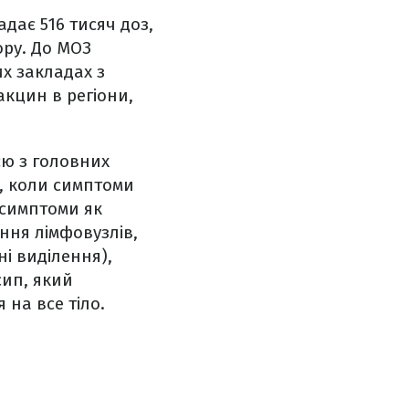
дає 516 тисяч доз,
ору. До МОЗ
х закладах з
акцин в регіони,
єю з головних
д, коли симптоми
 симптоми як
ння лімфовузлів,
і виділення),
сип, який
 на все тіло.