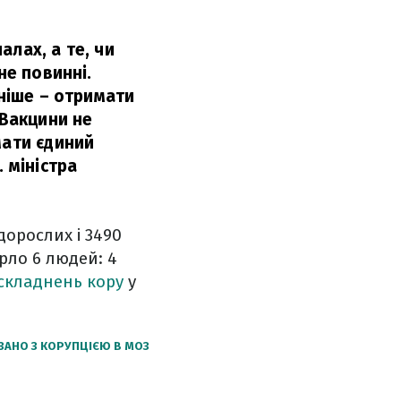
алах, а те, чи
не повинні.
вніше – отримати
 Вакцини не
мати єдиний
. міністра
дорослих і 3490
ерло 6 людей: 4
ускладнень кору
у
ЗАНО З КОРУПЦІЄЮ В МОЗ