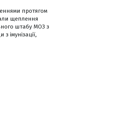
леннями протягом
мали щеплення
ивного штабу МОЗ з
 з імунізації,