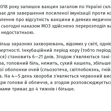
2018 року залишок вакцин загалом по Україні скла
ає для завершення посиленої імунізації проти к
лення про відсутність вакцини в деяких медични
На сьогодні наказом МОЗ здійснено перерозподіл в
ла недостатньою.
ільш заразних захворювань, відомих у світі, одні
ертності. Інкубаційний період кору (тобто періо
я) становить 6—21 днів. Згодом з’являються такі
а, головний біль, нежить, сухий кашель, збільше
ї оболонки очей (сльозотеча, світлобоязнь, гнійн
. На 4—5 день хвороби з’являється червоний ви
іри голови й обличчя, а згодом розповсюджується
мами триває до 4 тижнів і більше.