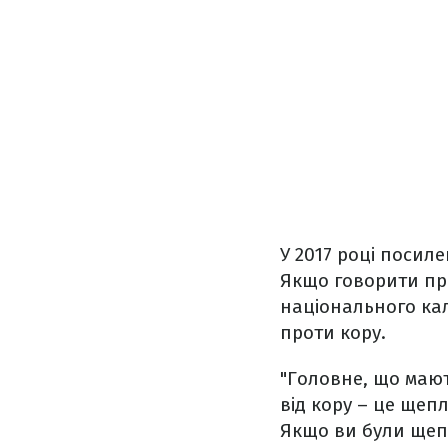
У 2017 році посил
Якщо говорити про
національного ка
проти кору.
"Головне, що мают
від кору – це щепл
Якщо ви були щепл