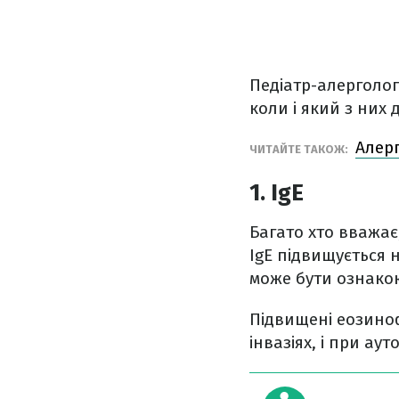
Педіатр-алерголог
коли і який з них 
Алерг
ЧИТАЙТЕ ТАКОЖ:
1. IgЕ
Багато хто вважає
IgЕ підвищується н
може бути ознако
Підвищені еозиноф
інвазіях, і при а