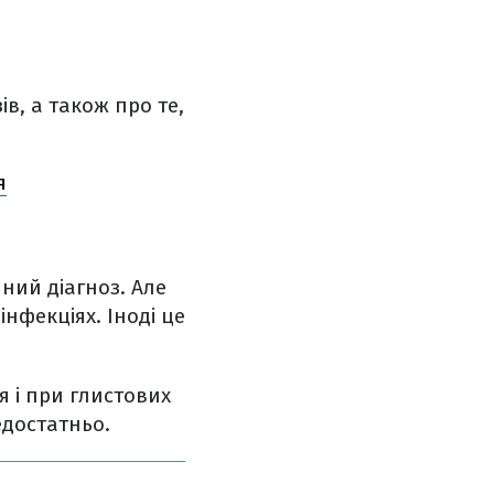
в, а також про те,
я
ний діагноз. Але
інфекціях. Іноді це
я і при глистових
едостатньо.