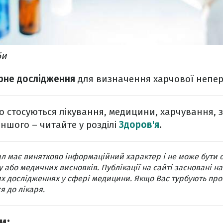
би
арне дослідження
для визначення харчової непер
о стосуються лікування, медицини, харчування, 
іншого – читайте у розділі
Здоров'я
.
л має винятково інформаційний характер і не може бути 
 або медичних висновків. Публікації на сайті засновані на
х дослідженнях у сфері медицини. Якщо Вас турбують про
я до лікаря.
и: