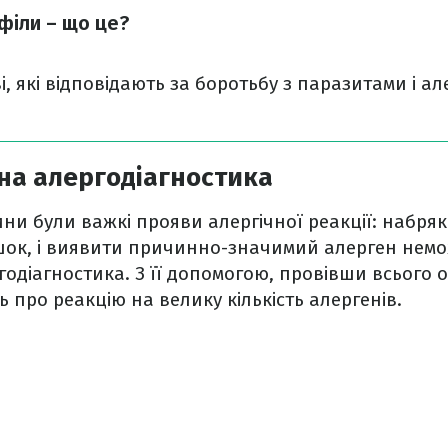
філи – що це?
і, які відповідають за боротьбу з паразитами і ал
на алергодіагностика
ни були важкі прояви алергічної реакції: набряк
ок, і виявити причинно-значимий алерген нем
одіагностика. З її допомогою, провівши всього 
ь про реакцію на велику кількість алергенів.