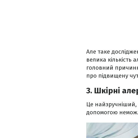
Але таке дослідже
велика кількість 
головний причинн
про підвищену чут
3. Шкірні ал
Це найзручніший, 
допомогою неможли