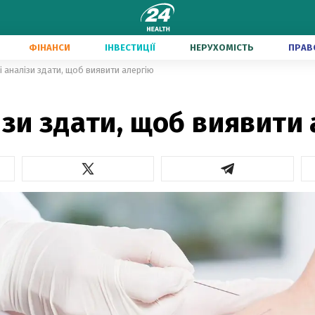
ФІНАНСИ
ІНВЕСТИЦІЇ
НЕРУХОМІСТЬ
ПРАВ
і аналізи здати, щоб виявити алергію
ізи здати, щоб виявити