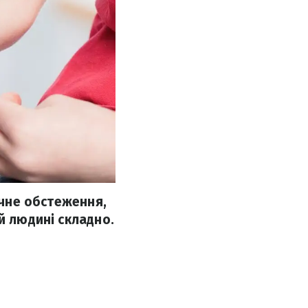
ічне обстеження,
й людині складно.