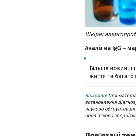
Шкірні алергопро
Аналіз на IgG – м
Більше новин, щ
життя та багато 
Важливо!
Цей матеріа
встановлення діагнозу
науково обґрунтовани
обов’язково звернітьс
Пов'язані тем