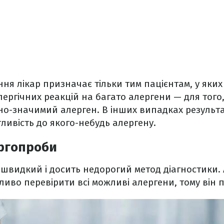
ння лікар призначає тільки тим пацієнтам, у яких
алергічних реакцій на багато алергени — для тог
о-значимий алерген. В інших випадках результа
ливість до якого-небудь алергену.
ергопроби
швидкий і досить недорогий метод діагностики. 
во перевірити всі можливі алергени, тому він пі