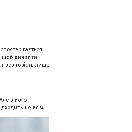
 спостерігається
о, щоб виявити
т розповість лише
Але з його
дходить не всім.