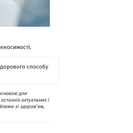
еносимості.
здорового способу
основою для
 останніх актуальних і
блеми зі здоровʼям,