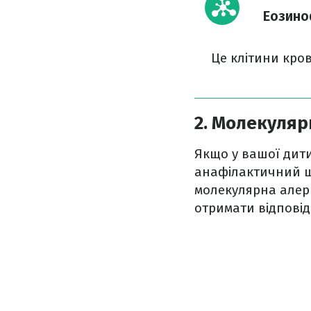
Еозино
Це клітини кров
2. Молекуляр
Якщо у вашої дити
анафілактичний ш
молекулярна алерг
отримати відповід