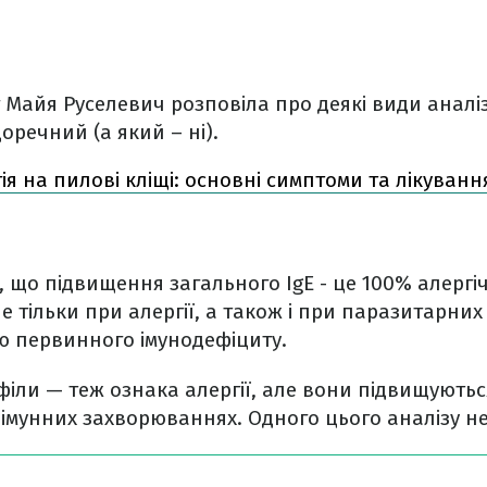
 Майя Руселевич розповіла про деякі види аналізі
доречний (а який – ні).
ія на пилові кліщі: основні симптоми та лікуванн
, що підвищення загального IgЕ - це 100% алергіч
е тільки при алергії, а також і при паразитарних 
ю первинного імунодефіциту.
іли — теж ознака алергії, але вони підвищуютьс
утоімунних захворюваннях. Одного цього аналізу н