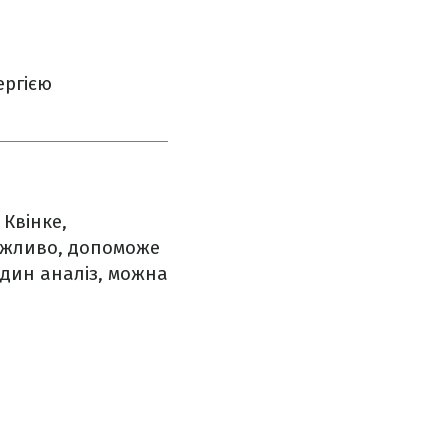
ергією
 Квінке,
ожливо, допоможе
один аналіз, можна