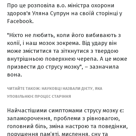
Про це розповіла в.о. міністра охорони
здоров'я Уляна Супрун на своїй сторінці у
Facebook.
"Ніхто не любить, коли його вибивають з
колії, і наш мозок зокрема. Від удару він
може зміститися та зіткнутися з твердою
внутрішньою поверхнею черепа. А це може
призвести до струсу мозку", – зазначила
вона.
ЧИТАЙТЕ ТАКОЖ: НАУКОВЦІ НАЗВАЛИ ДІЄТУ, ЯКА
УПОВІЛЬНЮЄ ПРОЦЕС СТАРІННЯ
Найчастішими симптомами струсу мозку є:
запаморочення, проблеми з рівновагою,
головний біль, зміна настрою та поведінки,
порушення пам’яті, мислення, сну та