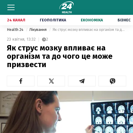
24 КАНАЛ
ГЕОПОЛІТИКА
ЕКОНОМІКА
БІЗНЕС
Health 24
Лікування
Як струс мозку впливає на організм та до чого це може призвести
23 квітня,
13:32
2
Як струс мозку впливає на
організм та до чого це може
призвести