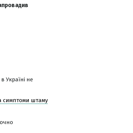
запровадив
в Україні не
ала симптоми штаму
Точно