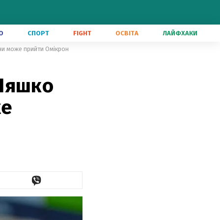
О
СПОРТ
FIGHT
ОСВІТА
ЛАЙФХАКИ
аїни може прийти Омікрон
 Ляшко
же