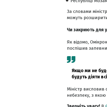
Республіці Мозам
За словами мініст
можуть розширити
Чи закриють для у
Як відомо, Омікрон
поспішив запевни
Якщо ми не буде
будуть діяти вс
Міністр висловив 
небезпеку, з якою
Зверніть увагу!
В