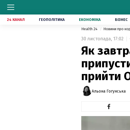
24 КАНАЛ
ГЕОПОЛІТИКА
ЕКОНОМІКА
БІЗНЕС
Health 24
Новини про ко
30 листопада,
17:02
Як завтр
припусти
прийти 
Альона Гогунська