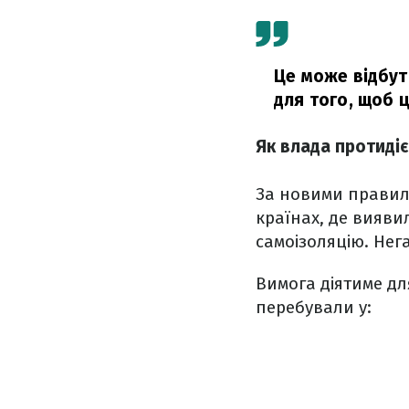
Це може відбути
для того, щоб ц
Як влада протиді
За новими правил
країнах, де вияви
самоізоляцію. Нег
Вимога діятиме для
перебували у: