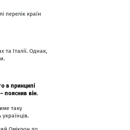
і перелік країн
х та Італії. Однак,
и.
то в принципі
– пояснив він.
име таку
 українців.
йкий Омікрон до