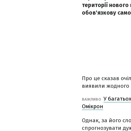
території нового
обов'язкову само
Про це сказав очі
виявили жодного 
У багатьох
ВАЖЛИВО
Омікрон
Однак, за його сл
спрогнозувати ду