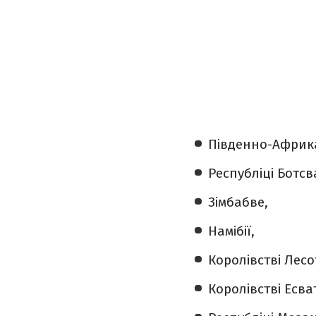
Південно-Африка
Республіці Ботсв
Зімбабве,
Намібії,
Королівстві Лесо
Королівстві Есват