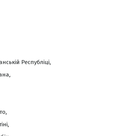
нській Республіці,
ана,
то,
іні,