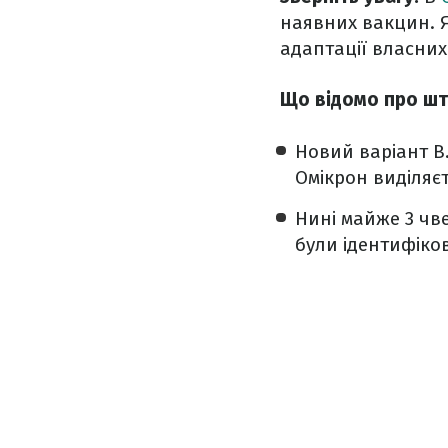
наявних вакцин. Я
адаптації власних
Що відомо про шт
Новий варіант B.
Омікрон виділяєт
Нині майже 3 чве
були ідентифіко