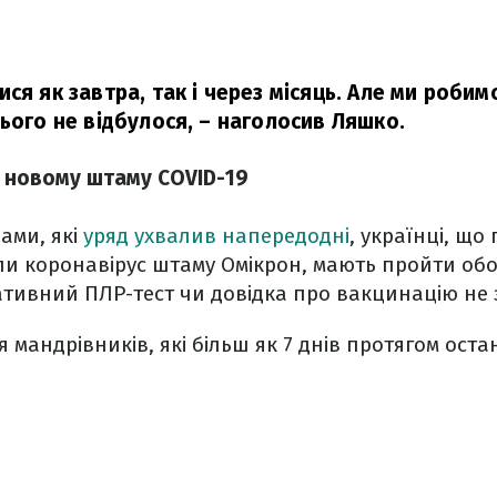
ся як завтра, так і через місяць. Але ми роби
ього не відбулося,
– наголосив Ляшко.
є новому штаму COVID-19
ами, які
уряд ухвалив напередодні
, українці, що
ли коронавірус штаму Омікрон, мають пройти обо
ативний ПЛР-тест чи довідка про вакцинацію не
 мандрівників, які більш як 7 днів протягом остан