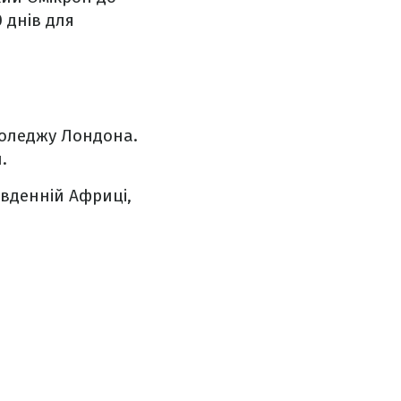
 днів для
 коледжу Лондона.
.
івденній Африці,