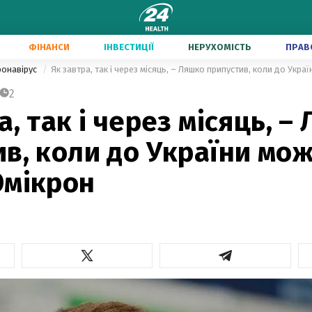
ФІНАНСИ
ІНВЕСТИЦІЇ
НЕРУХОМІСТЬ
ПРАВ
ронавірус
Як завтра, так і через місяць, – Ляшко припустив, коли до Укр
2
а, так і через місяць, –
в, коли до України мо
Омікрон