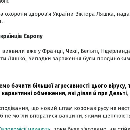
бік.
ра охорони здоров'я України Віктора Ляшка, надал
.
країнців Європу
 виявили вже у Франції, Чехії, Бельгії, Нідерланда
ти Ляшко, випадки зараження були поодиноким
мо бачити більшої агресивності цього вірусу, 
і карантинні обмеження, які діяли й при Дельті,
сподівання, що новий штам коронавірусу не нест
 б не могли впоратися вакцини, якими щеплюють
Єврокомісії чекають
, поки буде з'ясовано, чи сті