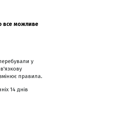
мо все можливе
 перебували у
в'язкову
 змінює правила.
ніх 14 днів