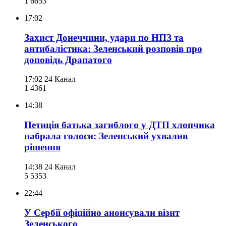
1 665
3
17:02
Захист Донеччини, удари по НПЗ та
антибалістика: Зеленський розповів про
доповідь Драпатого
17:02
24 Канал
1 436
1
14:38
Петиція батька загиблого у ДТП хлопчика
набрала голоси: Зеленський ухвалив
рішення
14:38
24 Канал
5 535
3
22:44
У Сербії офіційно анонсували візит
Зеленського