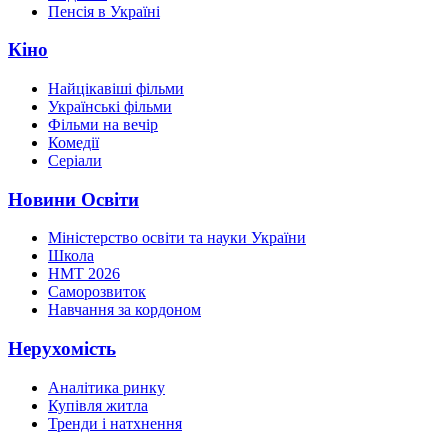
Пенсія в Україні
Кіно
Найцікавіші фільми
Українські фільми
Фільми на вечір
Комедії
Серіали
Новини Освіти
Міністерство освіти та науки України
Школа
НМТ 2026
Саморозвиток
Навчання за кордоном
Нерухомість
Аналітика ринку
Купівля житла
Тренди і натхнення