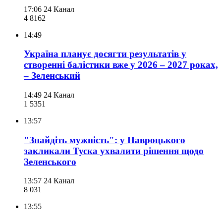
17:06
24 Канал
4 816
2
14:49
Україна планує досягти результатів у
створенні балістики вже у 2026 – 2027 роках,
– Зеленський
14:49
24 Канал
1 535
1
13:57
"Знайдіть мужність": у Навроцького
закликали Туска ухвалити рішення щодо
Зеленського
13:57
24 Канал
8 031
13:55