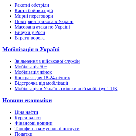
Ракетні обстріли
Карта бойових дій
Мирні переговори
Повітряна тривога в Україні
Масована атака по Україні
Вибухи у Росії
Втрати ворога
Мобілізація в Україні
Звільнення з військової служби
Мобілізація 50+
Мобілізація жінок
Контракт для 18-24-річних
Відстрочка від мобілізації
Мобілізація в Україні: скільки осіб мобілізує ТЦК
Новини економіки
Ціна нафти
Курси валют
Фінансові новини
Тарифи на комунальні послуги
Податки