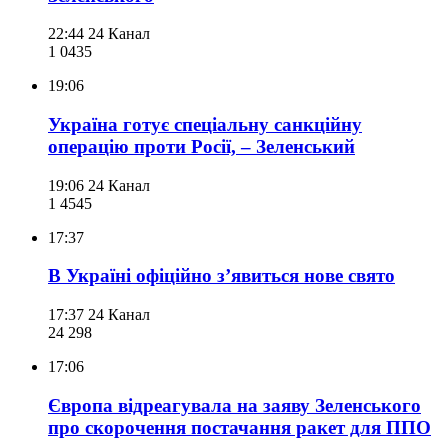
22:44
24 Канал
1 043
5
19:06
Україна готує спеціальну санкційну
операцію проти Росії, – Зеленський
19:06
24 Канал
1 454
5
17:37
В Україні офіційно зʼявиться нове свято
17:37
24 Канал
24 298
17:06
Європа відреагувала на заяву Зеленського
про скорочення постачання ракет для ППО