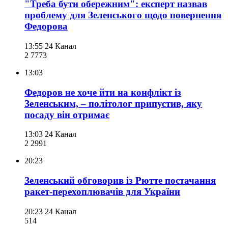
"Треба бути обережним": експерт назвав
проблему для Зеленського щодо повернення
Федорова
13:55
24 Канал
2 777
3
13:03
Федоров не хоче йти на конфлікт із
Зеленським, – політолог припустив, яку
посаду він отримає
13:03
24 Канал
2 299
1
20:23
Зеленський обговорив із Рютте постачання
ракет-перехоплювачів для України
20:23
24 Канал
514