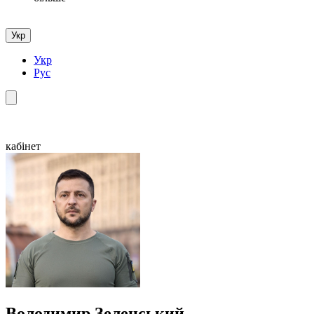
Укр
Укр
Рус
кабінет
Володимир Зеленський