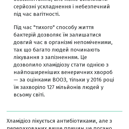
серйозні ускладнення і небезпечний
під час вагітності.
Під час "тихого" способу життя
бактерій дозволяє їм залишатися
довгий час в організмі непоміченими,
так що багато людей починають
лікування з запізненням. Це
дозволило хламідіозу стати однією з
найпоширеніших венеричних хвороб
— за оцінками ВООЗ, тільки у 2016 році
їм захворіло 127 мільйонів людей у
всьому світі.
Хламідіоз лікується антибіотиками, але з
перерахованих вище причин це погано