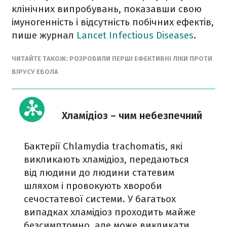
клінічних випробувань, показавши свою
імуногенність і відсутність побічних ефектів,
пише журнал
Lancet Infectious Diseases
.
ЧИТАЙТЕ ТАКОЖ: РОЗРОБИЛИ ПЕРШІ ЕФЕКТИВНІ ЛІКИ ПРОТИ
ВІРУСУ ЕБОЛА
Хламідіоз – чим небезпечний
Бактерії Chlamydia trachomatis, які
викликають хламідіоз, передаються
від людини до людини статевим
шляхом і провокують хвороби
сечостатевої системи. У багатьох
випадках хламідіоз проходить майже
безсимптомно, але може викликати