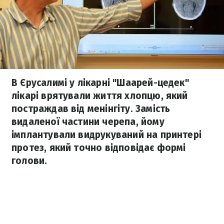
В Єрусалимі у лікарні "Шаарей-цедек"
лікарі врятували життя хлопцю, який
постраждав від менінгіту. Замість
видаленої частини черепа, йому
імплантували видрукуваний на принтері
протез, який точно відповідає формі
голови.