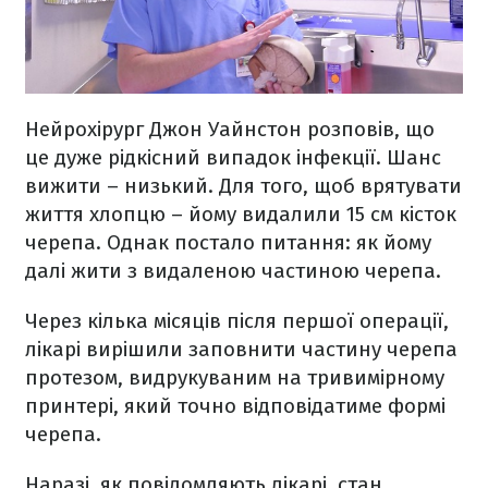
Нейрохірург Джон Уайнстон розповів, що
це дуже рідкісний випадок інфекції. Шанс
вижити – низький. Для того, щоб врятувати
життя хлопцю – йому видалили 15 см кісток
черепа. Однак постало питання: як йому
далі жити з видаленою частиною черепа.
Через кілька місяців після першої операції,
лікарі вирішили заповнити частину черепа
протезом, видрукуваним на тривимірному
принтері, який точно відповідатиме формі
черепа.
Наразі, як повідомляють лікарі, стан