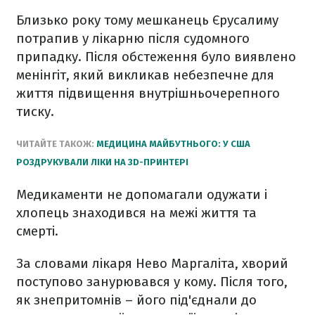
Близько року тому мешканець Єрусалиму
потрапив у лікарню після судомного
припадку. Після обстеження було виявлено
менінгіт, який викликав небезпечне для
життя підвищення внутрішньочерепного
тиску.
ЧИТАЙТЕ ТАКОЖ:
МЕДИЦИНА МАЙБУТНЬОГО: У США
РОЗДРУКУВАЛИ ЛІКИ НА 3D-ПРИНТЕРІ
Медикаменти не допомагали одужати і
хлопець знаходився на межі життя та
смерті.
За словами лікаря Нево Маргаліта, хворий
поступово занурювався у кому. Після того,
як знепритомнів – його під'єднали до