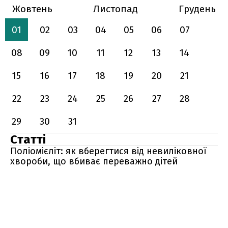
Жовтень
Листопад
Грудень
01
02
03
04
05
06
07
08
09
10
11
12
13
14
15
16
17
18
19
20
21
22
23
24
25
26
27
28
29
30
31
Статті
Поліомієліт: як вберегтися від невиліковної
хвороби, що вбиває переважно дітей