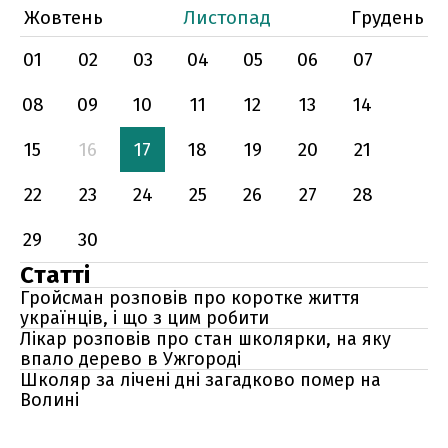
Жовтень
Листопад
Грудень
01
02
03
04
05
06
07
08
09
10
11
12
13
14
15
16
17
18
19
20
21
22
23
24
25
26
27
28
29
30
Статті
Гройсман розповів про коротке життя
українців, і що з цим робити
Лікар розповів про стан школярки, на яку
впало дерево в Ужгороді
Школяр за лічені дні загадково помер на
Волині