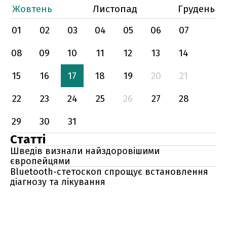
Жовтень
Листопад
Грудень
01
02
03
04
05
06
07
08
09
10
11
12
13
14
15
16
17
18
19
20
21
22
23
24
25
26
27
28
29
30
31
Статті
Шведів визнали найздоровішими
європейцями
Bluetooth-стетоскоп спрощує встановлення
діагнозу та лікування