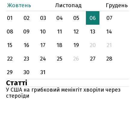
Жовтень
Листопад
Грудень
01
02
03
04
05
06
07
08
09
10
11
12
13
14
15
16
17
18
19
20
21
22
23
24
25
26
27
28
29
30
31
Статті
У США на грибковий менінгіт хворіли через
стероїди