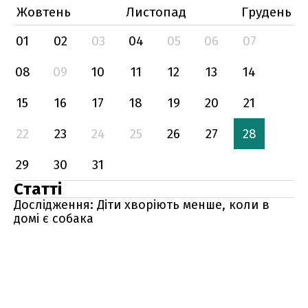
Жовтень
Листопад
Грудень
01
02
03
04
05
06
07
08
09
10
11
12
13
14
15
16
17
18
19
20
21
22
23
24
25
26
27
28
29
30
31
Статті
Дослідження: Діти хворіють менше, коли в
домі є собака