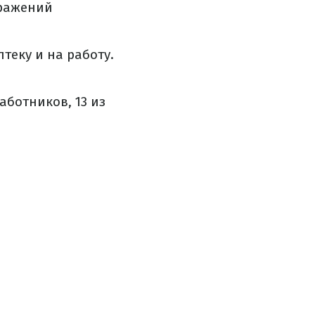
аражений
теку и на работу.
ботников, 13 из