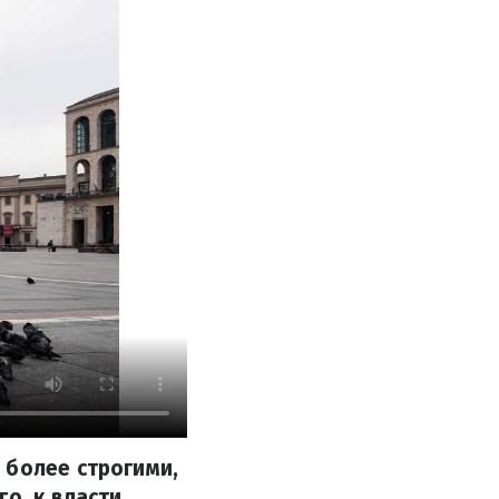
 более строгими,
о, к власти