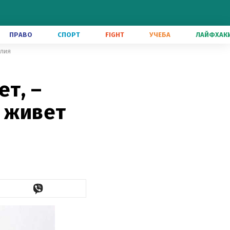
ПРАВО
СПОРТ
FIGHT
УЧЕБА
ЛАЙФХАК
алия
ет, –
с живет