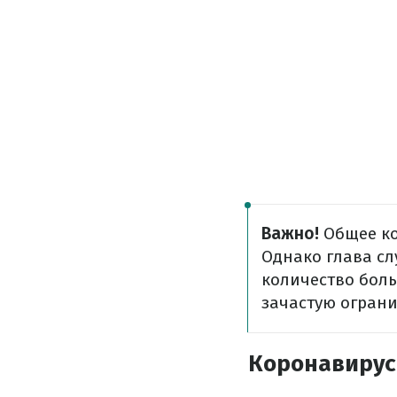
Важно!
Общее ко
Однако глава с
количество боль
зачастую огран
Коронавирус 