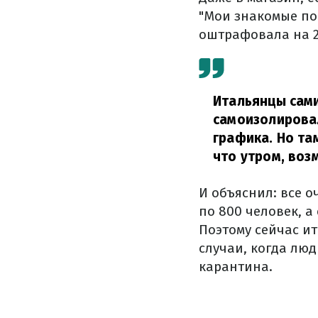
"Мои знакомые по
оштрафовала на 20
Итальянцы сами
самоизолировал
графика. Но та
что утром, воз
И объяснил: все о
по 800 человек, а
Поэтому сейчас и
случаи, когда люд
карантина.