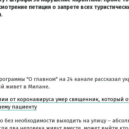
смотрение петиция о запрете всех туристическ
.
программы "О главном" на 24 канале рассказал у
ый живет в Милане.
лии от коронавируса умер священник, который о
шему пациенту
то без необходимости выходить на улицу – абсо
сли два человека живут вместе, может выйти кто-