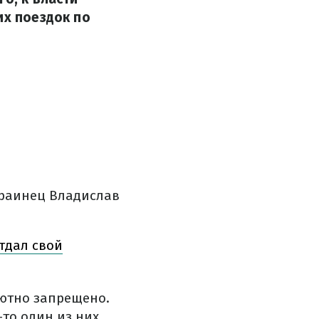
их поездок по
краинец Владислав
тдал свой
лютно запрещено.
то один из них.