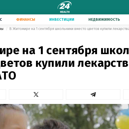
С
ФИНАНСЫ
ИНВЕСТИЦИИ
НЕДВИЖИМОСТЬ
ины
В Житомире на 1 сентября школьники вместо цветов купили лекарств
ире на 1 сентября шко
цветов купили лекарств
АТО