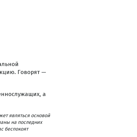
нальной
акцию. Говорят —
еннослужащих, а
жет являться основой
ваны на последних
ас беспокоят