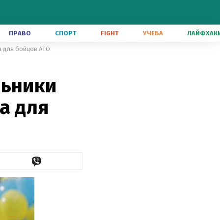
ПРАВО
СПОРТ
FIGHT
УЧЕБА
ЛАЙФХАК
а для бойцов АТО
льники
а для