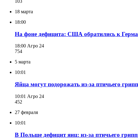
103
18 марта
18:00
На фоне дефицита: США обратились к Герман
18:00
Агро 24
754
5 марта
10:01
Яйца могут подорожать из-за птичьего грип
10:01
Агро 24
452
27 февраля
10:01
В Польше дефицит яиц: из-за птичьего грип