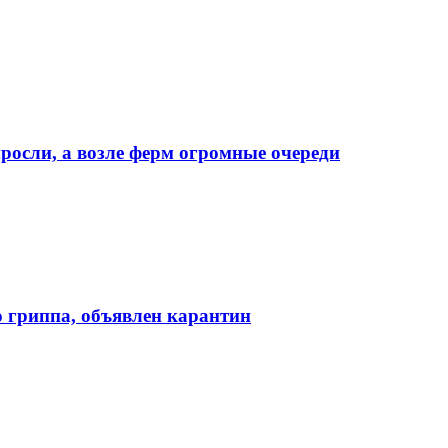
росли, а возле ферм огромные очереди
 гриппа, объявлен карантин