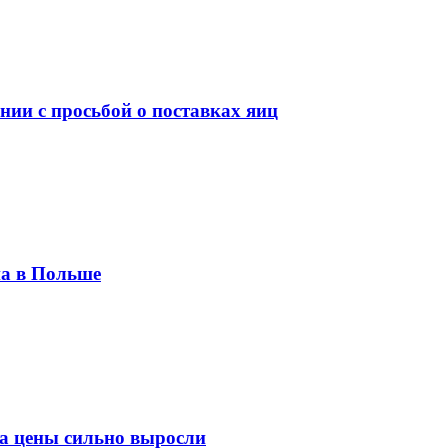
ии с просьбой о поставках яиц
па в Польше
па цены сильно выросли