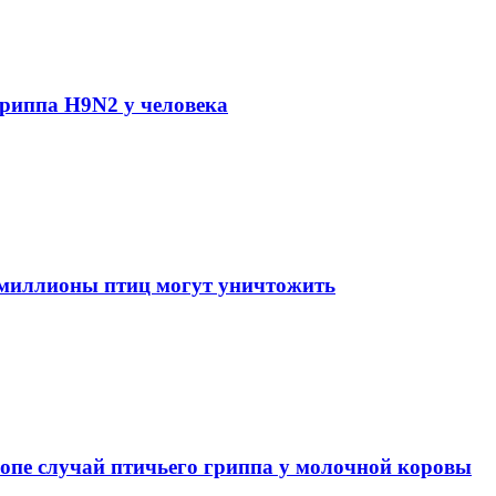
гриппа H9N2 у человека
 миллионы птиц могут уничтожить
опе случай птичьего гриппа у молочной коровы