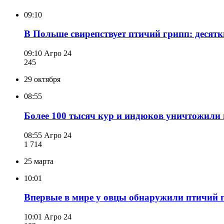
09:10
В Польше свирепствует птичий грипп: десят
09:10
Агро 24
245
29 октября
08:55
Более 100 тысяч кур и индюков уничтожили 
08:55
Агро 24
1 714
25 марта
10:01
Впервые в мире у овцы обнаружили птичий 
10:01
Агро 24