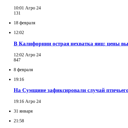
10:01
Агро 24
131
18 февраля
12:02
В Калифорнии острая нехватка яиц: цены вы
12:02
Агро 24
847
8 февраля
19:16
На Сумщине зафиксировали случай птичьего
19:16
Агро 24
31 января
21:58