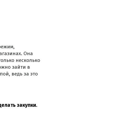
режим,
агазинах. Она
только несколько
ожно зайти в
ой, ведь за это
елать закупки.