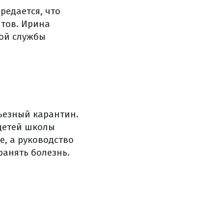
редается, что
тов. Ирина
ой службы
ьезный карантин.
 детей школы
, а руководство
ранять болезнь.