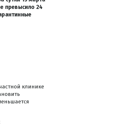
не превысило 24
карантинные
 частной клинике
ановить
уменьшается
К