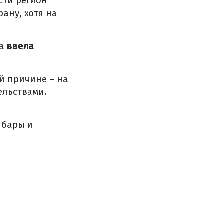
сти регион
ану, хотя на
са
ввела
й причине – на
ельствами.
 бары и