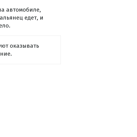
на автомобиле,
альянец едет, и
ело.
уют оказывать
ние.