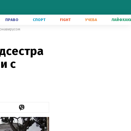
ПРАВО
СПОРТ
FIGHT
УЧЕБА
ЛАЙФХАК
оронавирусом
едсестра
и с