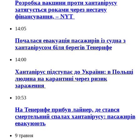
Розробка вакцини проти хантавірусу
затягується роками через нестачу
фінансування, – NYT
14:05
Почалася евакуація пасажирів із судна з
хантавірусом біля берегів Тенерифе
14:00
Хантавірус підступає до України: в Польщі
людина на карантині через ризик
зараження
10:53
На Тенерифе прибув лайнер, де стався
смертельний спалах хантавірусу: пасажирів
евакуюють
9 травня