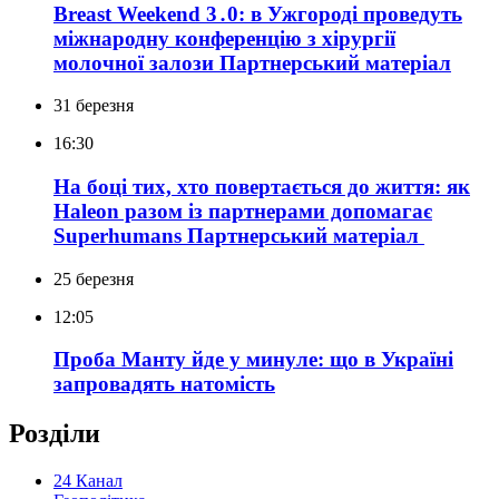
Breast Weekend 3․0: в Ужгороді проведуть
міжнародну конференцію з хірургії
молочної залози
Партнерський матеріал
31 березня
16:30
На боці тих, хто повертається до життя: як
Haleon разом із партнерами допомагає
Superhumans
Партнерський матеріал
25 березня
12:05
Проба Манту йде у минуле: що в Україні
запровадять натомість
Розділи
24 Канал