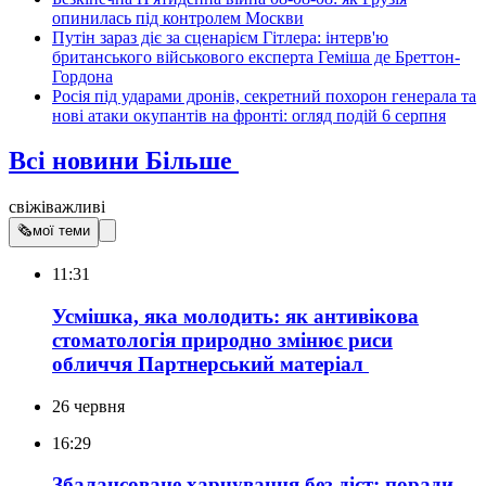
опинилась під контролем Москви
Путін зараз діє за сценарієм Гітлера: інтерв'ю
британського військового експерта Геміша де Бреттон-
Гордона
Росія під ударами дронів, секретний похорон генерала та
нові атаки окупантів на фронті: огляд подій 6 серпня
Всі новини
Більше
свіжі
важливі
🗞
мої теми
11:31
Усмішка, яка молодить: як антивікова
стоматологія природно змінює риси
обличчя
Партнерський матеріал
26 червня
16:29
Збалансоване харчування без дієт: поради