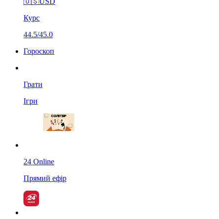
🇺🇸
USD
Курс
44.5/45.0
Гороскоп
Грати
Ігри
24 Online
Прямий ефір