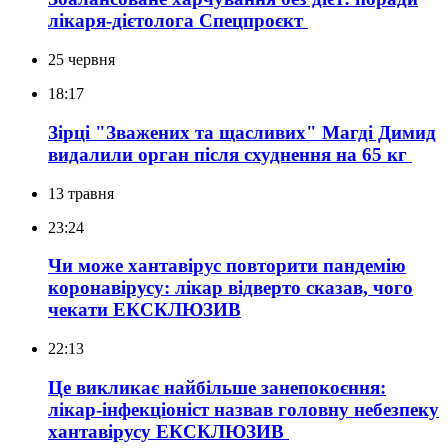
лікаря-дієтолога
Спецпроєкт
25 червня
18:17
Зірці "Зважених та щасливих" Магді Димид
видалили орган після схуднення на 65 кг
13 травня
23:24
Чи може хантавірус повторити пандемію
коронавірусу: лікар відверто сказав, чого
чекати
ЕКСКЛЮЗИВ
22:13
Це викликає найбільше занепокоєння:
лікар-інфекціоніст назвав головну небезпеку
хантавірусу
ЕКСКЛЮЗИВ