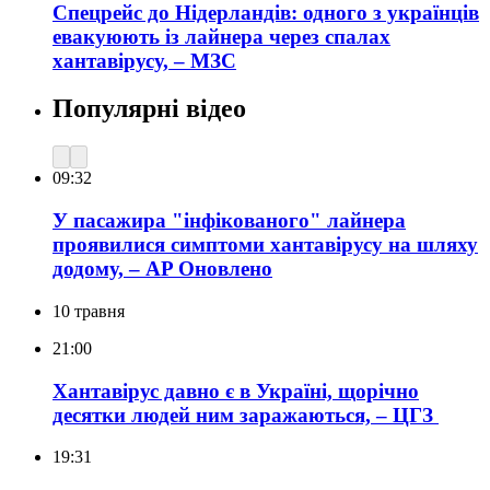
Спецрейс до Нідерландів: одного з українців
евакуюють із лайнера через спалах
хантавірусу, – МЗС
Популярні відео
09:32
У пасажира "інфікованого" лайнера
проявилися симптоми хантавірусу на шляху
додому, – AP
Оновлено
10 травня
21:00
Хантавірус давно є в Україні, щорічно
десятки людей ним заражаються, – ЦГЗ
19:31