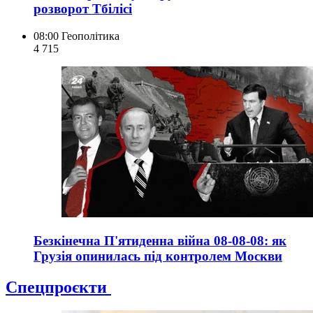
розворот Тбілісі
08:00
Геополітика
4 715
Безкінечна П'ятиденна війна 08-08-08: як
Грузія опинилась під контролем Москви
Спецпроєкти