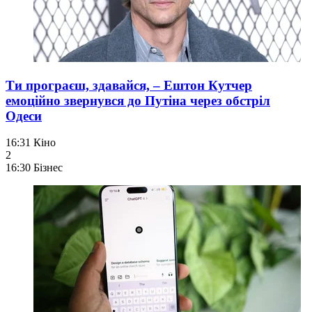
Ти програєш, здавайся, – Ештон Кутчер
емоційно звернувся до Путіна через обстріл
Одеси
16:31
Кіно
2
16:30
Бізнес