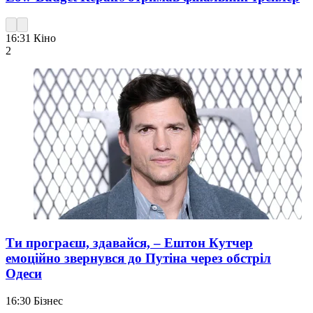
16:31
Кіно
2
Ти програєш, здавайся, – Ештон Кутчер
емоційно звернувся до Путіна через обстріл
Одеси
16:30
Бізнес