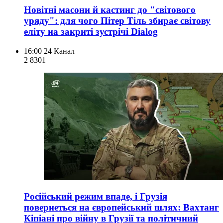
Новітні масони й кастинг до "світового
уряду": для чого Пітер Тіль збирає світову
еліту на закриті зустрічі Dialog
16:00
24 Канал
2 830
1
Російський режим впаде, і Грузія
повернеться на європейський шлях: Вахтанг
Кіпіані про війну в Грузії та політичний