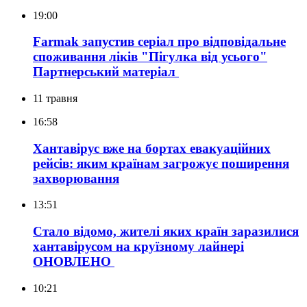
19:00
Farmak запустив серіал про відповідальне
споживання ліків "Пігулка від усього"
Партнерський матеріал
11 травня
16:58
Хантавірус вже на бортах евакуаційних
рейсів: яким країнам загрожує поширення
захворювання
13:51
Стало відомо, жителі яких країн заразилися
хантавірусом на круїзному лайнері
ОНОВЛЕНО
10:21