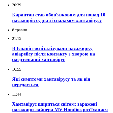
20:39
Карантин став обов'язковим для понад 10
пасажирів судна зі спалахом хантавірусу
8 травня
21:15
В Іспанії госпіталізували пасажирку
авіарейсу після контакту з хворою на
смертельний хантавірус
16:55
Які симптоми хантавірусу та як він
передається
11:44
Хантавірус шириться світом: заражені
пасажири лайнера MV Hondius роз'їхалися