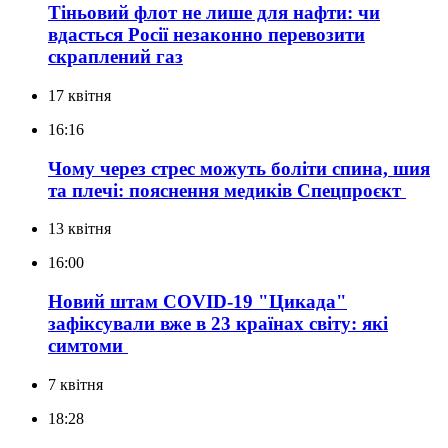
Тіньовий флот не лише для нафти: чи
вдасться Росії незаконно перевозити
скраплений газ
17 квітня
16:16
Чому через стрес можуть боліти спина, шия
та плечі: пояснення медиків
Спецпроєкт
13 квітня
16:00
Новий штам COVID-19 "Цикада"
зафіксували вже в 23 країнах світу: які
симтоми
7 квітня
18:28