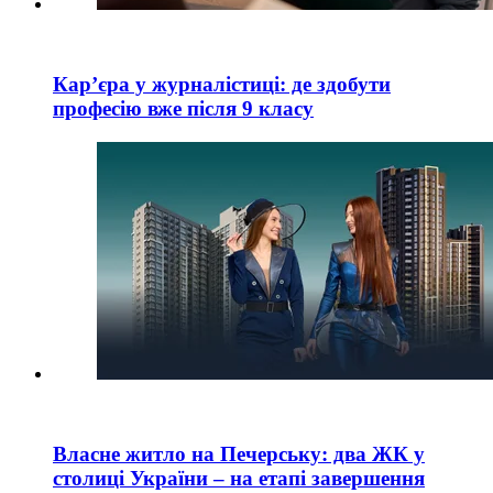
Кар’єра у журналістиці: де здобути
професію вже після 9 класу
Власне житло на Печерську: два ЖК у
столиці України – на етапі завершення