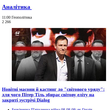
Аналітика
11:00
Геополітика
2 266
Новітні масони й кастинг до "світового уряду":
для чого Пітер Тіль збирає світову еліту на
закриті зустрічі Dialog
Безкінечна П'ятиденна війна 08-08-08: як Грузія