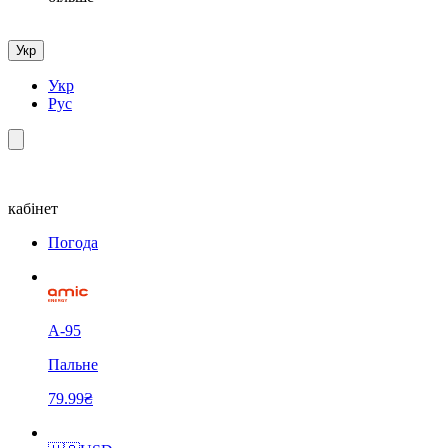
Укр
Укр
Рус
кабінет
Погода
А-95
Пальне
79.99₴