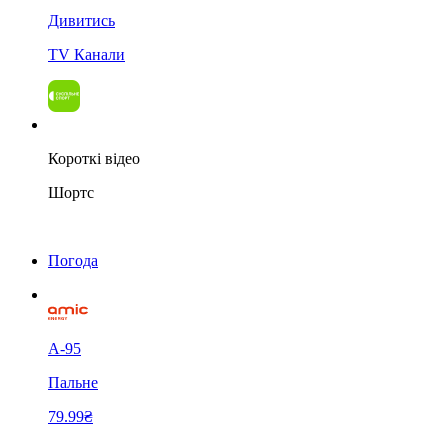
Дивитись
TV Канали
Короткі відео
Шортс
Погода
А-95
Пальне
79.99₴