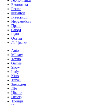
Геополітика
Економіка
Бізнес
Фінанси
Інвестиції
Нерухомість
Право
Спорт
Fight
Освіта
Лайфхаки
Auto
Military
Техно
Games
Show
Lady
Кіно
Travel
Закордон
Дім
Цікаве
History
Тренди