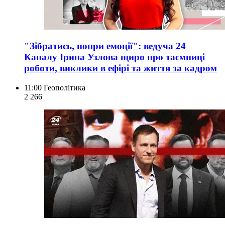
"Зібратись, попри емоції": ведуча 24
Каналу Ірина Узлова щиро про таємниці
роботи, виклики в ефірі та життя за кадром
11:00
Геополітика
2 266