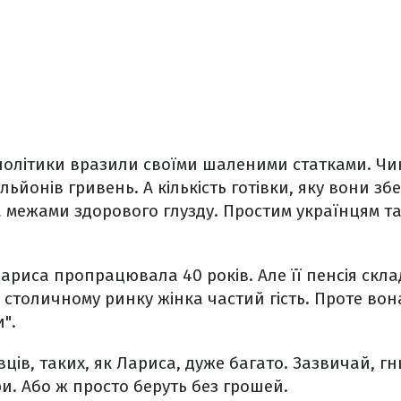
 політики вразили своїми шаленими статками. Ч
ільйонів гривень. А кількість готівки, яку вони зб
а межами здорового глузду. Простим українцям так
ариса пропрацювала 40 років. Але її пенсія скла
 столичному ринку жінка частий гість. Проте вона
".
ців, таких, як Лариса, дуже багато. Зазвичай, гн
и. Або ж просто беруть без грошей.