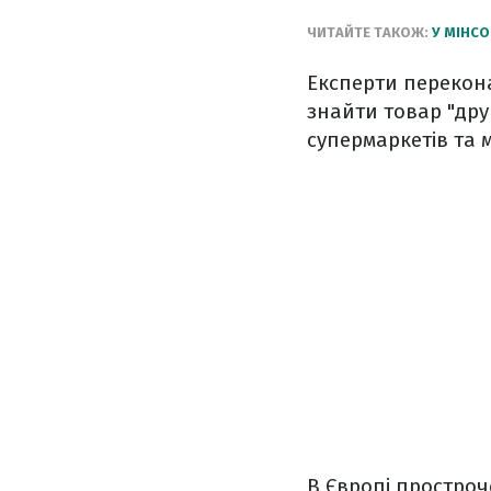
ЧИТАЙТЕ ТАКОЖ:
У МІНСО
Експерти перекона
знайти товар "дру
супермаркетів та м
В Європі простроч