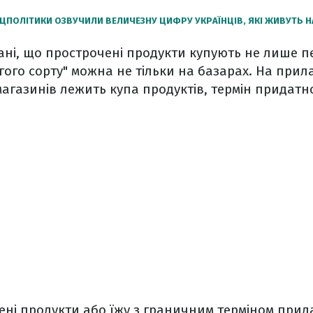
ЦПОЛІТИКИ ОЗВУЧИЛИ ВЕЛИЧЕЗНУ ЦИФРУ УКРАЇНЦІВ, ЯКІ ЖИВУТЬ Н
ні, що прострочені продукти купують не лише пе
гого сорту" можна не тільки на базарах. На прил
агазинів лежить купа продуктів, термін придатнос
ені продукти або їжу з граничним терміном прид