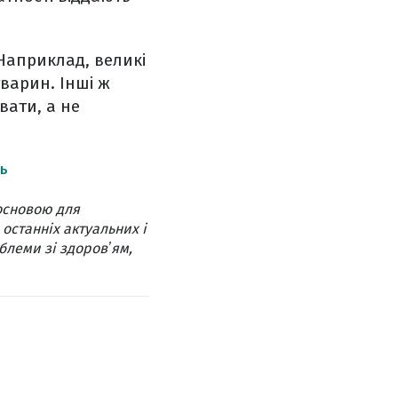
Наприклад, великі
варин. Інші ж
вати, а не
ТЬ
основою для
 останніх актуальних і
блеми зі здоровʼям,