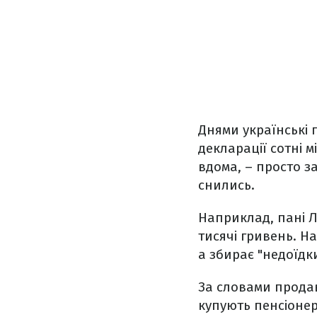
Днями українські
декларації сотні м
вдома, – просто з
снились.
Наприклад, пані Л
тисячі гривень. На
а збирає "недоїдки
За словами продав
купують пенсіонер