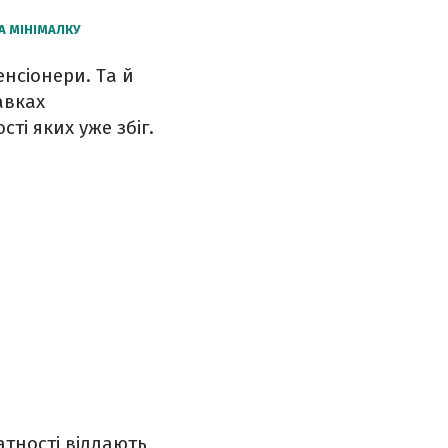
А МІНІМАЛКУ
нсіонери. Та й
авках
ті яких уже збіг.
атності віддають