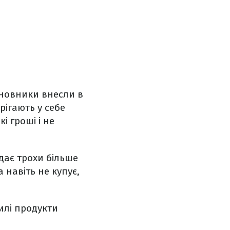
иновники внесли в
ерігають у себе
і гроші і не
дає трохи більше
 навіть не купує,
илі продукти