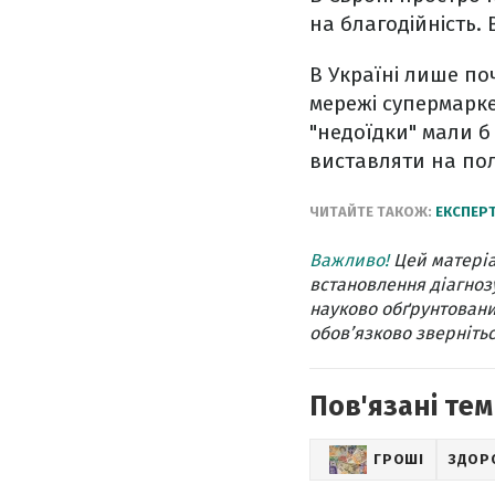
на благодійність.
В Україні лише п
мережі супермарке
"недоїдки" мали б
виставляти на пол
ЧИТАЙТЕ ТАКОЖ:
ЕКСПЕРТ
Важливо!
Цей матеріа
встановлення діагнозу
науково обґрунтовани
обов’язково звернітьс
Пов'язані тем
ГРОШІ
ЗДОР