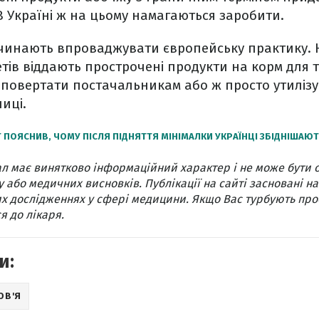
 В Україні ж на цьому намагаються заробити.
очинають впроваджувати європейську практику. 
тів віддають прострочені продукти на корм для т
 повертати постачальникам або ж просто утилізу
иці.
 ПОЯСНИВ, ЧОМУ ПІСЛЯ ПІДНЯТТЯ МІНІМАЛКИ УКРАЇНЦІ ЗБІДНІШАЮ
л має винятково інформаційний характер і не може бути 
 або медичних висновків. Публікації на сайті засновані на
х дослідженнях у сфері медицини. Якщо Вас турбують про
я до лікаря.
и:
ОВ'Я