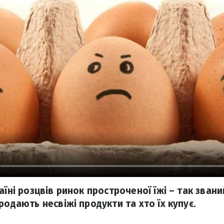
аїні розцвів ринок простроченої їжі – так зван
родають несвіжі продукти та хто їх купує.