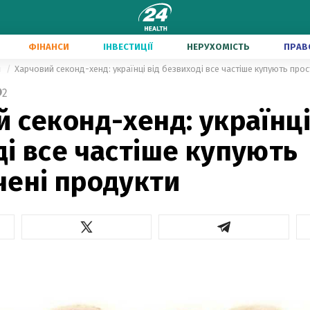
ФІНАНСИ
ІНВЕСТИЦІЇ
НЕРУХОМІСТЬ
ПРАВ
и
Харчовий секонд-хенд: українці від безвиході все частіше купують про
2
 секонд-хенд: українці
і все частіше купують
чені продукти