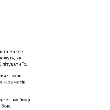
ні та мають
можуть, як
літувати їх.
ових типів
іж за часів
дже самі бійці
 бою.