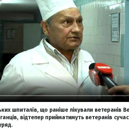
ьких шпиталів, що раніше лікували ветеранів В
ганців, відтепер прийматимуть ветеранів сучас
уряд.