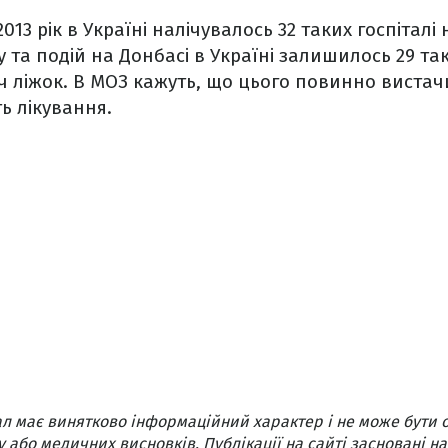
013 рік в Україні налічувалось 32 таких госпіталі н
у та подій на Донбасі в Україні залишилось 29 так
 ліжок. В МОЗ кажуть, що цього повинно вистачи
ь лікування.
л має винятково інформаційний характер і не може бути 
 або медичних висновків. Публікації на сайті засновані на