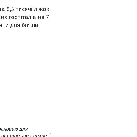
а 8,5 тисячі ліжок.
их госпіталів на 7
ти для бійців
основою для
 останніх актуальних і