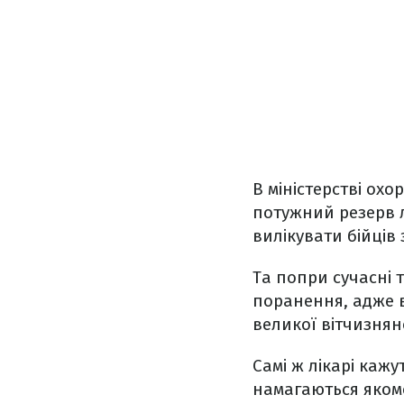
В міністерстві ох
потужний резерв лі
вилікувати бійців
Та попри сучасні 
поранення, адже в
великої вітчизнян
Самі ж лікарі кажу
намагаються яком