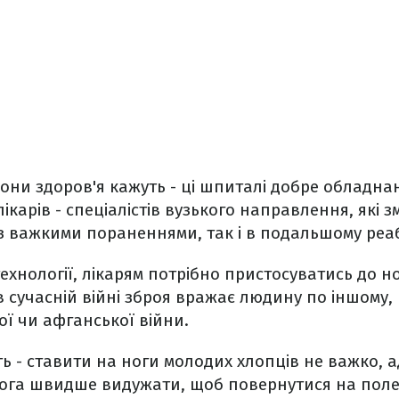
орони здоров'я кажуть - ці шпиталі добре обладна
карів - спеціалістів вузького направлення, які з
 з важкими пораненнями, так і в подальшому реабі
технології, лікарям потрібно пристосуватись до н
 сучасній війні зброя вражає людину по іншому, н
ої чи афганської війни.
ть - ставити на ноги молодих хлопців не важко, а
ога швидше видужати, щоб повернутися на поле